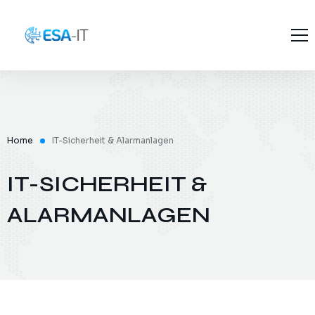
Startseite
Über uns
ESA-IT
Home
IT-Sicherheit & Alarmanlagen
Projekte
Founder
Dienstleistungen
IT-SICHERHEIT &
Karriere
Branchen
ALARMANLAGEN
Konditionen
Blog
FAQ
Kontakt