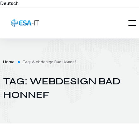
Deutsch
Startseite
Über uns
ESA-IT
Home
Tag: Webdesign Bad Honnef
Projekte
Founder
TAG: WEBDESIGN BAD
Dienstleistungen
Karriere
HONNEF
Branchen
Konditionen
Blog
FAQ
Kontakt