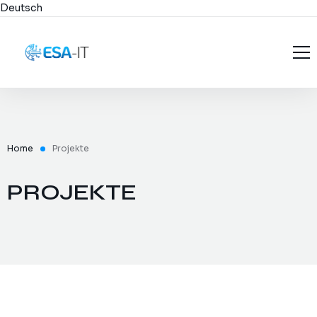
Deutsch
Startseite
Über uns
ESA-IT
Home
Projekte
Projekte
Founder
PROJEKTE
Dienstleistungen
Karriere
Branchen
Konditionen
Blog
FAQ
Kontakt