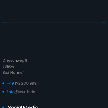
Drieschweg 9
53604
Bad Honnef
+49
172 200 999 1
info
@esa-it.de
Social Media